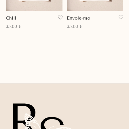
Chill
Envole-moi
35,00
€
35,00
€